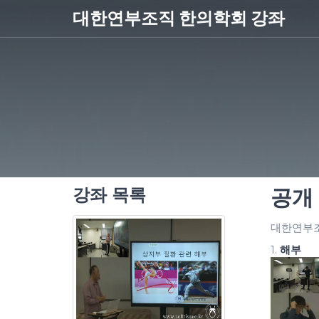
대한연부조직 한의학회 강좌
강좌 목록
공개 
대한연부조
1.
해부